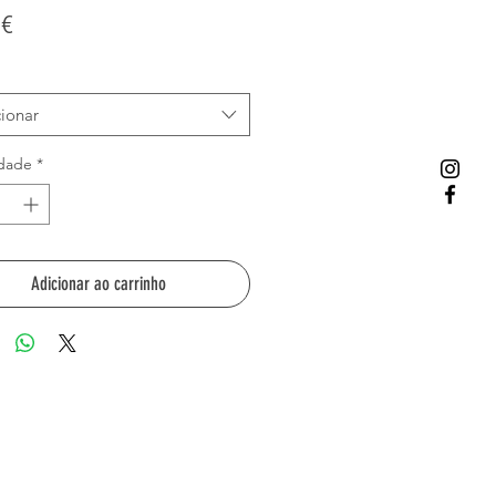
Preço
 €
cionar
dade
*
Adicionar ao carrinho