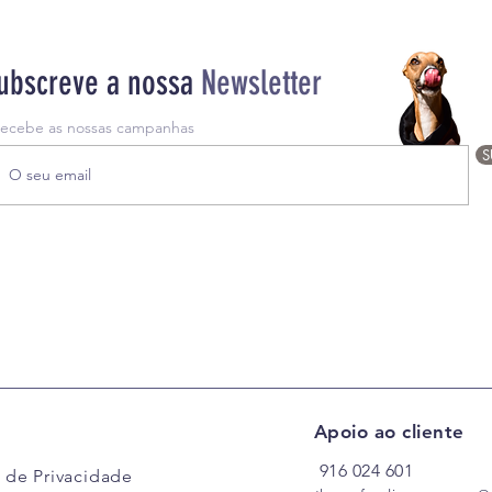
ubscreve a nossa
Newsletter
recebe as nossas campanhas
S
Apoio ao cliente
916
024
601
a de Privacidade