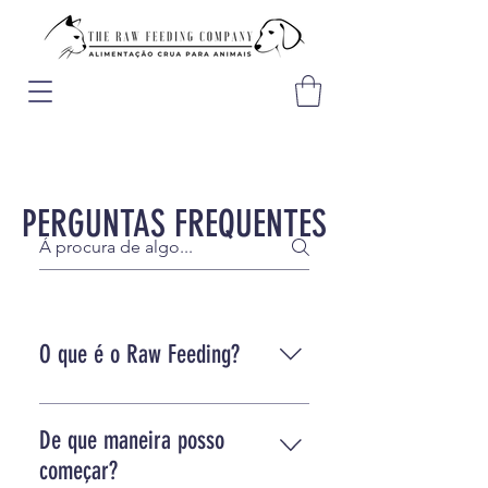
PERGUNTAS FREQUENTES
O que é o Raw Feeding?
O Raw Feeding como o próprio
nome indica consiste em
De que maneira posso
alimentação crua, esta alimentação é
começar?
dada a animais carnivoros, neste