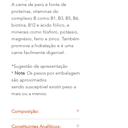
A carne de perú é fonte de
proteínas, vitaminas do
complexo B como B1, B3, B5, B6,
biotina, B12 e ácido fólico, e
minerais como fósforo, potássio,
magnésio, ferro e zinco. Também
promove a hidratação e é uma
carne facilmente digerivel .
*Sugestão de apresentação
*
Nota
: Os pesos por embalagem
são aproximados
sendo susceptível existir peso a
mais ou a menos.
Composição:
Cães -
50-60% Carne desossada, 20-
Constituintes Analíticos:
30% Osso Carnudo, 10% Órgão