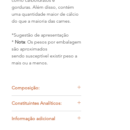
como carboidratos e
gorduras. Além disso, contém
uma quantidade maior de cálcio
do que a maioria das carnes.
*Sugestão de apresentação
*
Nota
: Os pesos por embalagem
são aproximados
sendo susceptível existir peso a
mais ou a menos.
Composição:
Cães -
50-60% Carne desossada, 20-
Constituintes Analíticos:
30% Osso Carnudo, 10% Órgão
Muscular, 5% Órgão secretor.
Fibra-
<0,1%
A esta dieta pode introduzir fibras (
Informação adicional
Azoto-
3,07%
solúveis e insolúveis) - 5%
Proteína Total-
19,2%
Alimento completo para animais de