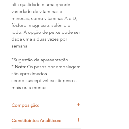
alta qualidade e uma grande
variedade de vitaminas e
minerais, como vitaminas A e D,
fósforo, magnésio, selênio e
iodo. A opção de peixe pode ser
dada uma a duas vezes por
semana.
*Sugestão de apresentação
*
Nota
: Os pesos por embalagem
são aproximados
sendo susceptível existir peso a
mais ou a menos.
Composição:
Cães -
50-55% Peixe inteiro , 25%-30%
Constituintes Analíticos:
Osso Carnudo simples, 15% Órgão
Muscular, 5% Órgão secretor.