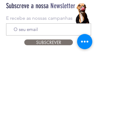
Alimentar e Nutrição Veterinária.
Subscreve a nossa
Newsletter
*Sugestão de apresentação
E recebe as nossas campanhas
SUBSCREVER
Apoio ao cliente
916
024
601
therawfeedingcompany@gmail.com
INFO