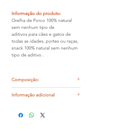
Informação do produto:
Orelha de Porco 100% natural
sem nenhum tipo de
aditivos para cães e gatos de
todas as idades, portes ou raças,
snack 100% natural sem nenhum
tipo de aditivo .
Composição:
100% Orelha de Porco
Informação adicional
Todos os procedimentos com
certificado de HACCP e todas as
normas obrigatórias, realizados por
equipa qualificada de Engenharia