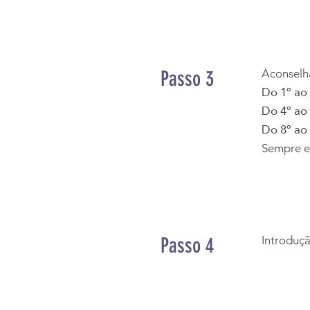
Passo 3
Aconselh
Do 1º ao 
Do 4º ao 
Do 8º ao 
Sempre em
Passo 4
Introduç