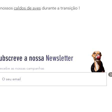
s nossos
caldos de aves
durante a transição !
ubscreve a nossa
Newsletter
recebe as nossas campanhas
S