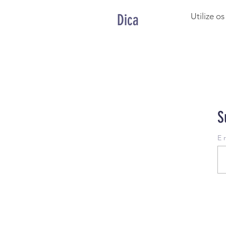
Dica
Utilize o
S
E 