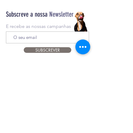
Subscreve a nossa
Newsletter
E recebe as nossas campanhas
SUBSCREVER
Apoio ao cliente
916
024
601
therawfeedingcompany@gmail.com