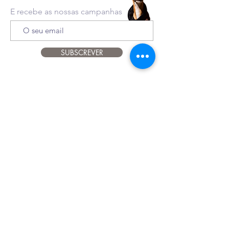
E recebe as nossas campanhas
SUBSCREVER
Apoio ao cliente
916
024
601
therawfeedingcompany@gmail.com
INFO
Política de Privacidade