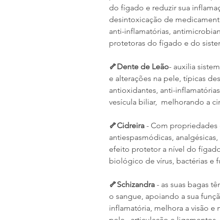
do fígado e reduzir sua infla
desintoxicação de medicament
anti-inflamatórias, antimicrobia
protetoras do fígado e do siste
🦴Dente de Leão
- auxilia sist
e alterações na pele, típicas d
antioxidantes, anti-inflamatóri
vesícula biliar, melhorando a ci
🦴Cidreira
- Com propriedades c
antiespasmódicas, analgésicas, 
efeito protetor a nível do fígad
biológico de vírus, bactérias e
🦴Schizandra
- as suas bagas t
o sangue, apoiando a sua funçã
inflamatória, melhora a visão e
pele , articulação e ligamento