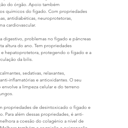
mação do órgão. Apoio também
os químicos do fígado. Com propriedades
nas, antidiabéticas, neuroprotetoras,
ma cardiovascular.
ema digestivo, problemas no fígado e pâncreas
esta altura do ano. Tem propriedades
as e hepatoprotetora, protegendo o fígado e a
rculação da bilis.
almantes, sedativas, relaxantes,
anti-inflamatórias e antioxidantes. O seu
o envolve a limpeza celular e do terreno
 fungos.
êm propriedades de desintoxicado o fígado e
o. Para além dessas propriedades, é anti-
 melhora a coesão do colagénio a nível de
s. Melhora também a cognição e oxigenação