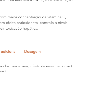
 com maior concentração de vitamina C,
tem efeito antioxidante, controla o níveis
esintoxicação hepática.
 adicional
Dosagem
andra, camu-camu, infusão de ervas medicinais (
ra ).