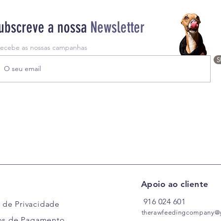
ubscreve a nossa
Newsletter
recebe as nossas campanhas
S
Apoio ao cliente
916
024
601
a de Privacidade
therawfeedingcompany@
s de Pagamento